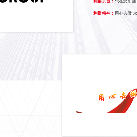
利群宗旨：
想在您前面
利群精神：
用心去做 