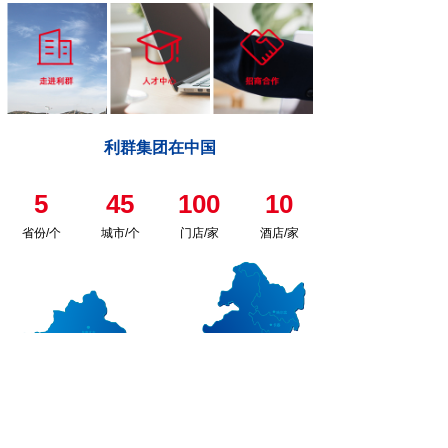
利群集团在中国
5
45
100
10
省份/个
城市/个
门店/家
酒店/家
山东
江苏
安徽
上海