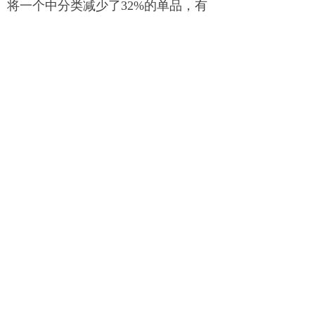
将一个中分类减少了32%的单品，有
效单品扩大陈列，有货率提高至
96%，商品零售价格未做调整，类别
同比销售额增长了13%。
笔者对这个企业的负责人采访
中，她告诉笔者，她们做了一件“正确
而困难的事”。打破一套老模式，推行
一个新方法，对于一个传统企业来
说，是逃离了长久生存的舒适区，而
此行动，一定是一把手工程，在决策
层达成共识才能够推行，决定一个公
司命运的事，绝非是采购部或者一个
采购能干成的。
04