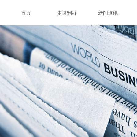
首页
走进利群
新闻资讯