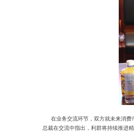
在业务交流环节，双方就未来消费
总裁在交流中指出，利群将持续推进精