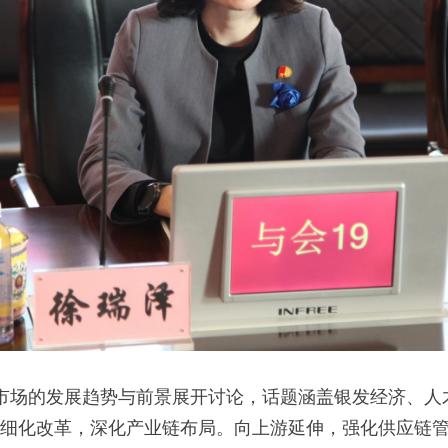
市场的发展趋势与前景展开讨论，话题涵盖银发经济、人
细化改革，深化产业链布局。向上游延伸，强化供应链