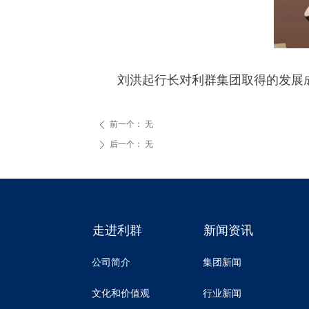
刘洪起行长对利群集团取得的发展
前一个：
无
ꄴ
后一个：
无
ꄲ
走进利群
新闻资讯
公司简介
集团新闻
文化和价值观
行业新闻