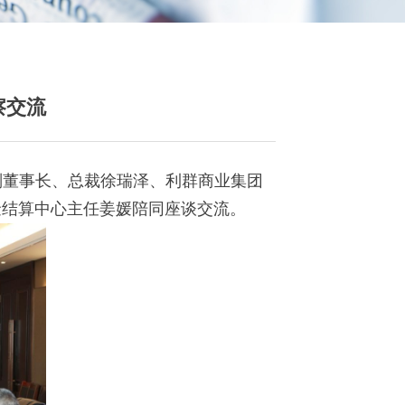
察交流
副董事长、总裁徐瑞泽、利群商业集团
金结算中心主任姜媛陪同座谈交流。