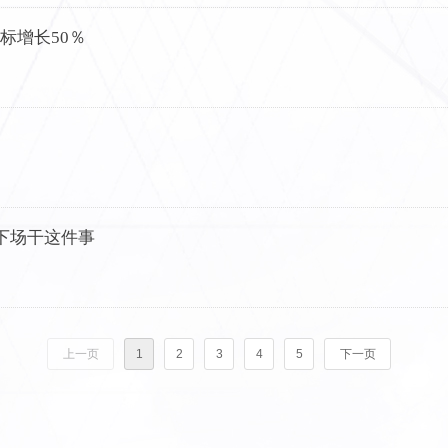
标增长50％
在下场干这件事
上一页
1
2
3
4
5
下一页