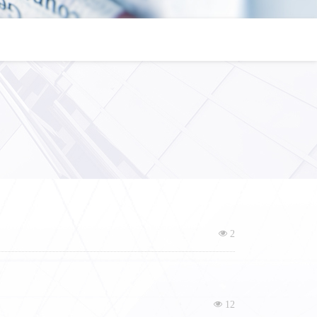
넶
2
넶
12