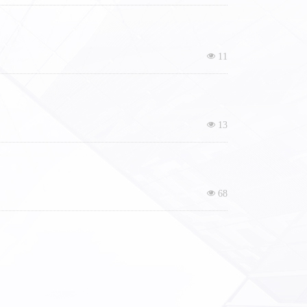
넶
11
넶
13
넶
68